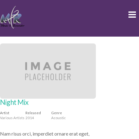
Skip
to
M
content
Album
Night Mix
Artist
Released
Genre
Various Artists
2014
Acoustic
Nam risus orci, imperdiet ornare erat eget,